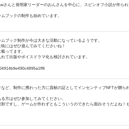
sekaiさんと発明家リーダーのおんさんを中心に、スピンオフ小説が作ら
ゲームブックの制作も始めています。
ームブック制作が今は大きな活動になっているようです。
た暁にはぜひ遊んでみてくださいね！
に載ってます。
入れて出版やボイスドラマ化も検討されています。
b604914b9e490c4895a1ff6
など、制作に携わった方に貢献の証としてインセンティブNFTが贈ら
ある方はぜひ参加してみてください。
役割ですし、ゲームが作れずともこういうのできたら面白そうだよね！