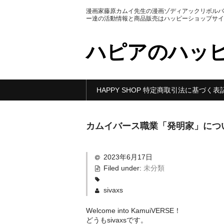
漫画家藤原カムイ先生の漫画ゾディアックリボルバ
ー達の活動情報と商品販売はハッピーショップサイ
ハピアのハッ
HAPPY SHOP 特定商取引法に基づく表
カムイバース職業「発明家」につ
2023年6月17日
Filed under:
未分類
sivaxs
Welcome into KamuiVERSE！
どうもsivaxsです。