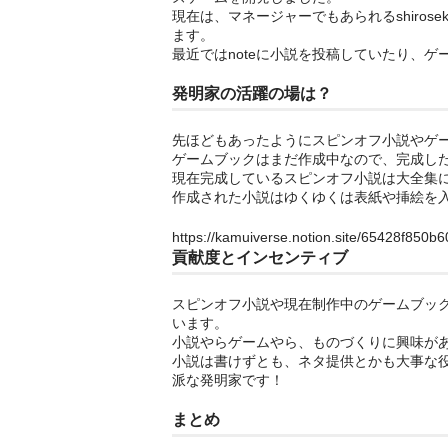
現在は、マネージャーでもあられるshiro
ます。
最近ではnoteに小説を投稿していたり、
発明家の活躍の場は？
先ほどもあったようにスピンオフ小説やゲ
ゲームブックはまだ作成中なので、完成し
現在完成しているスピンオフ小説は大全集
作成された小説はゆくゆくは表紙や挿絵を
https://kamuiverse.notion.site/65428f850
貢献度とインセンティブ
スピンオフ小説や現在制作中のゲームブック
います。
小説やらゲームやら、ものづくりに興味が
小説は書けずとも、ネタ提供とかも大事な
派な発明家です！
まとめ