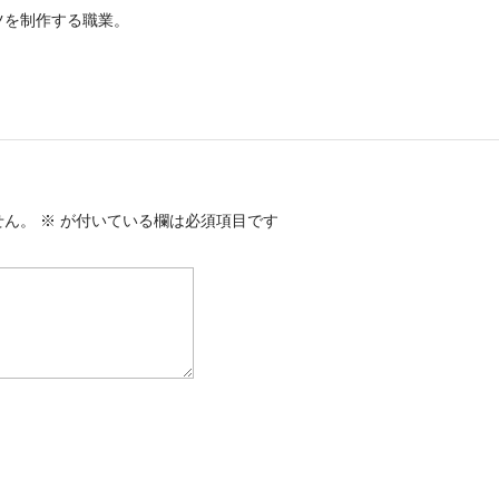
ツを制作する職業。
。
せん。
※
が付いている欄は必須項目です