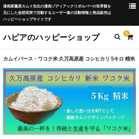
漫画家藤原カムイ先生の漫画ゾディアックリボルバーの世界観を
元にした仮想現実で活動するユーザー達の活動情報と商品販売は
ハッピーショップサイトです
0
ハピアのハッピーショップ
HAPPY SHOP 特定商取引法に基づく表記(利用規約)
カムイバース・ワコク米 久万高原産 コシヒカリ 5キロ 精米
プライバシーポリシー
お問い合わせフォーム
カート