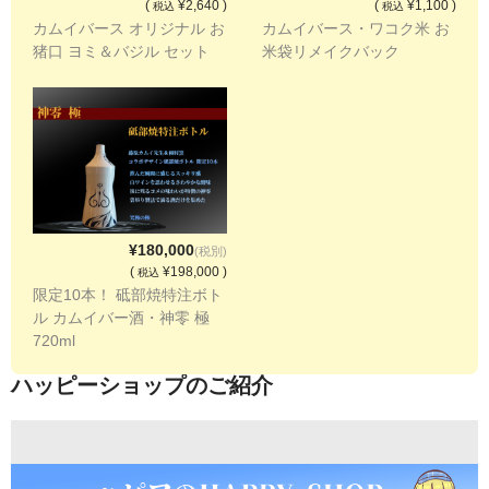
(
¥2,640 )
(
¥1,100 )
税込
税込
カムイバース オリジナル お
カムイバース・ワコク米 お
猪口 ヨミ＆バジル セット
米袋リメイクバック
¥180,000
(税別)
(
¥198,000 )
税込
限定10本！ 砥部焼特注ボト
ル カムイバー酒・神零 極
720ml
ハッピーショップのご紹介