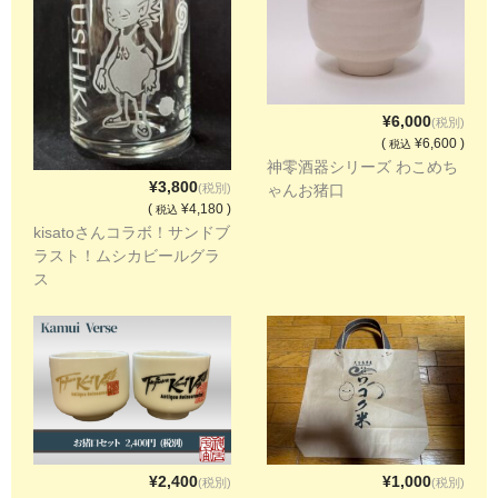
¥6,000
(税別)
(
¥6,600 )
税込
神零酒器シリーズ わこめち
¥3,800
ゃんお猪口
(税別)
(
¥4,180 )
税込
kisatoさんコラボ！サンドブ
ラスト！ムシカビールグラ
ス
¥2,400
¥1,000
(税別)
(税別)